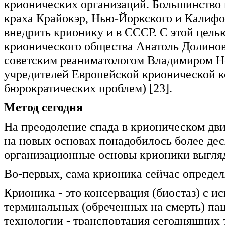
крионических организаций. Большинство 
краха Крайокэр, Нью-Йоркского и Калиф
внедрить крионику и в СССР. С этой цель
крионического общества Анатоль Долинов
советским реаниматологом Владимиром Не
учредителей Европейской крионической к
бюрократических проблем) [23].
Метод сегодня
На преодоление спада в крионическом дв
на новых основах понадобилось более дес
организационные основы крионики выгля
Во-первых, сама крионика сейчас определя
Крионика - это консервация (биостаз) с и
терминальных (обреченных на смерть) пац
технологии - транспортация сегодняшних 